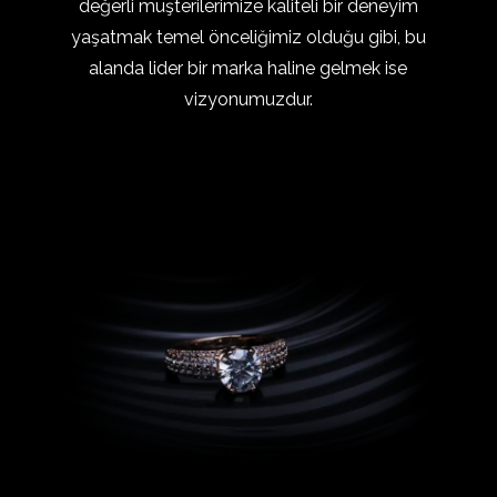
değerli
müşterilerimize
kaliteli
bir
deneyim
yaşatmak
temel
önceliğimiz
olduğu
gibi,
bu
alanda
lider
bir
marka
haline
gelmek
ise
vizyonumuzdur.