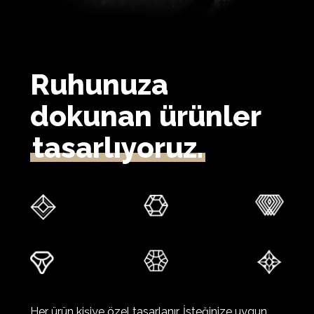
Ruhunuza
dokunan ürünler
tasarlıyoruz.
Her
ürün
kişiye
özel
tasarlanır.
İsteğinize
uygun