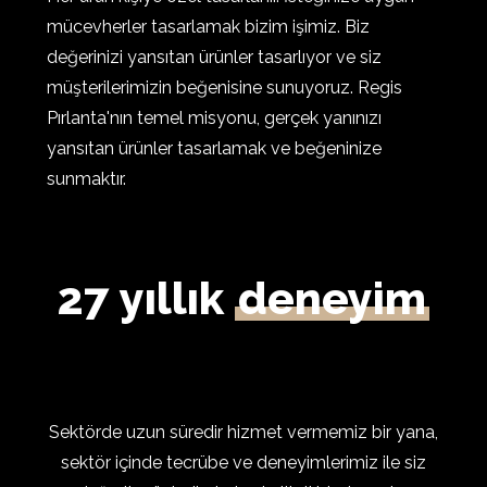
mücevherler
tasarlamak
bizim
işimiz.
Biz
değerinizi
yansıtan
ürünler
tasarlıyor
ve
siz
müşterilerimizin
beğenisine
sunuyoruz.
Regis
Pırlanta'nın
temel
misyonu,
gerçek
yanınızı
yansıtan
ürünler
tasarlamak
ve
beğeninize
sunmaktır.
Sepetinizde ürün bulunmuyor.
Go To Shop
27 yıllık
deneyim
Sektörde
uzun
süredir
hizmet
vermemiz
bir
yana,
sektör
içinde
tecrübe
ve
deneyimlerimiz
ile
siz