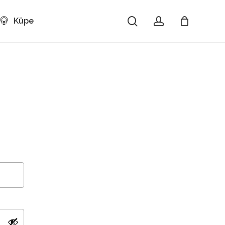
search
account
Küpe
Close
Cart