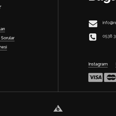
r
info@r
arı
0538 3
 Sorular
mesi
Instagram
Ara toplam: