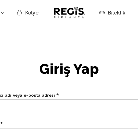
Kolye
Bileklik
Cart
Giriş Yap
Gerekli
ıcı adı veya e-posta adresi
*
Gerekli
a
*