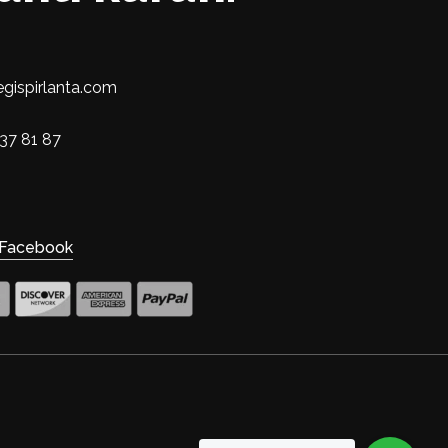
egispirlanta.com
37 81 87
Facebook
$
0.00