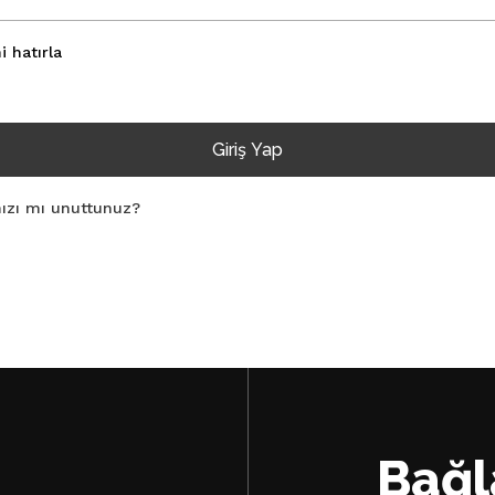
i hatırla
Giriş Yap
Sepe
nızı mı unuttunuz?
Bağl