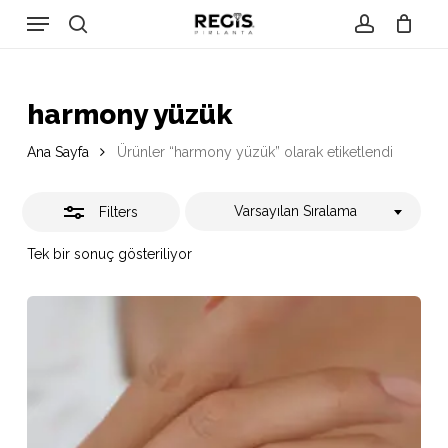
Skip
Menu
to
search
account
Close
Close
Cart
Cart
main
Filters
content
harmony yüzük
Ana Sayfa
Ürünler “harmony yüzük” olarak etiketlendi
Varsayılan Sıralama
Filters
Tek bir sonuç gösteriliyor