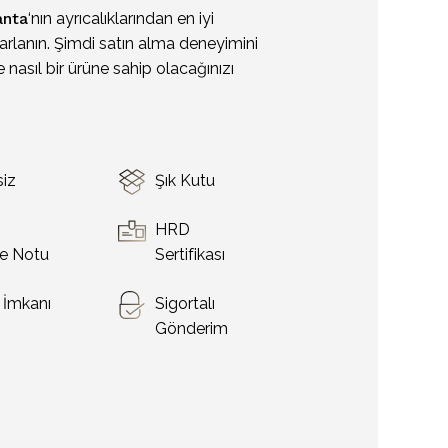
anta
‘nın ayrıcalıklarından en iyi
arlanın. Şimdi satın alma deneyimini
 nasıl bir ürüne sahip olacağınızı
siz
Şık Kutu
o
HRD
e Notu
Sertifikası
t İmkanı
Sigortalı
Gönderim