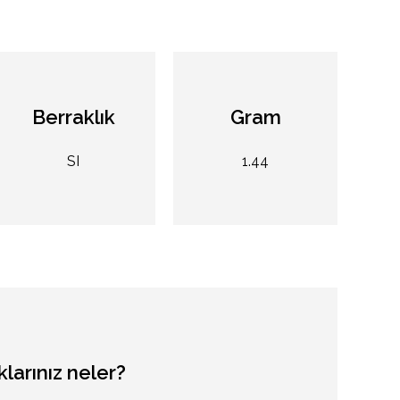
Berraklık
Gram
SI
1.44
klarınız
neler?