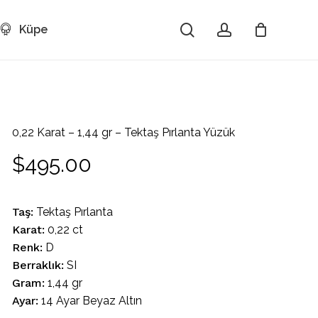
search
account
Küpe
Close
Cart
0,22 Karat – 1,44 gr – Tektaş Pırlanta Yüzük
$
495.00
Taş:
Tektaş Pırlanta
Karat:
0,22 ct
Renk:
D
Berraklık:
SI
Gram:
1,44 gr
Ayar:
14 Ayar Beyaz Altın