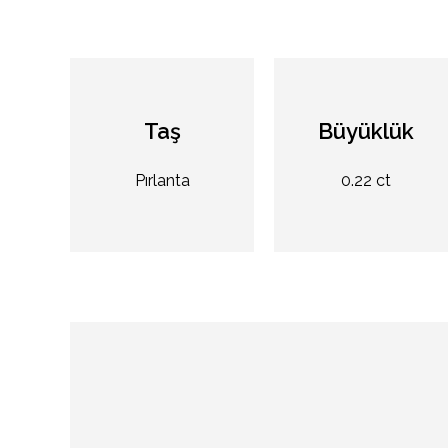
Taş
Büyüklük
Pırlanta
0.22 ct