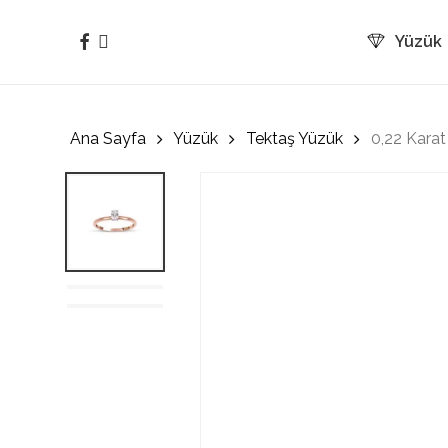
Skip
to
facebook
instagram
Yüzük
main
content
Ana Sayfa
Yüzük
Tektaş Yüzük
0,22 Karat