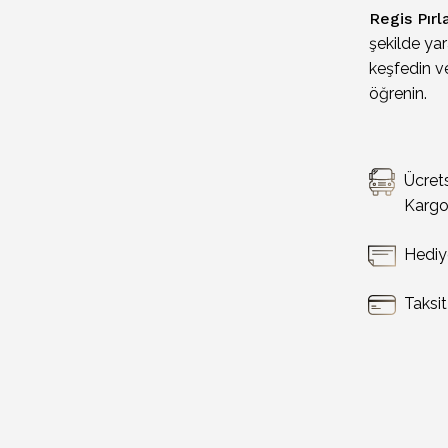
Regis Pırl
şekilde yar
keşfedin ve
öğrenin.
Ücret
Karg
Hediy
Taksi