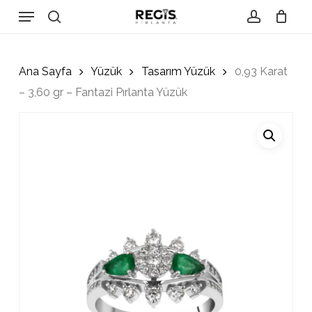
Skip
Menu
to
search
account
Close
Cart
Cart
main
content
Ana Sayfa
Yüzük
Tasarım Yüzük
0,93 Karat
– 3,60 gr – Fantazi Pırlanta Yüzük