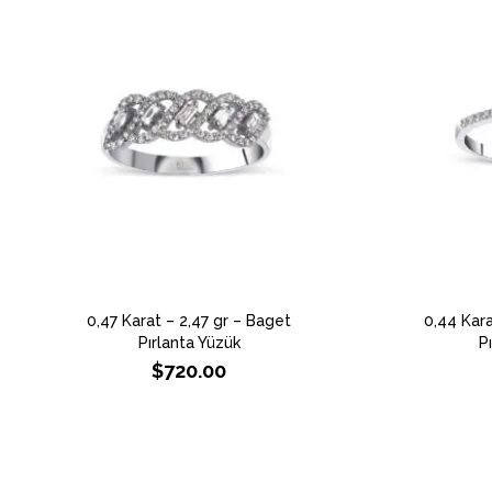
0,47 Karat – 2,47 gr – Baget
0,44 Kara
Pırlanta Yüzük
P
$
720.00