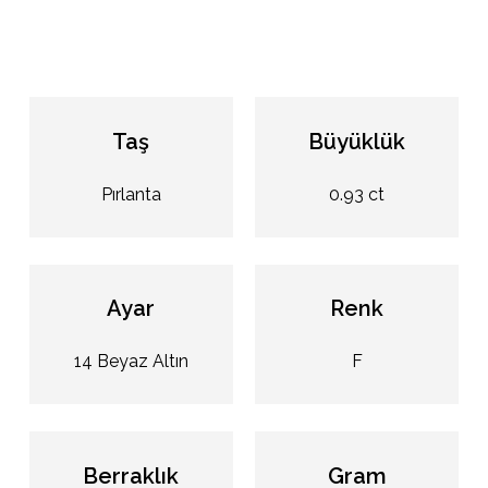
Taş
Büyüklük
Pırlanta
0.93 ct
Ayar
Renk
14 Beyaz Altın
F
Berraklık
Gram