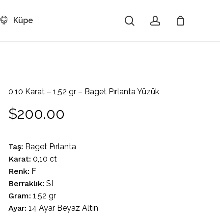
search
account
Küpe
Close
Cart
0,10 Karat – 1,52 gr – Baget Pırlanta Yüzük
$
200.00
Taş:
Baget Pırlanta
Karat:
0,10 ct
Renk:
F
Berraklık:
SI
Gram:
1,52 gr
Ayar:
14 Ayar Beyaz Altın