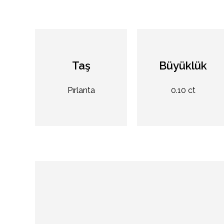
Taş
Büyüklük
Pırlanta
0.10 ct