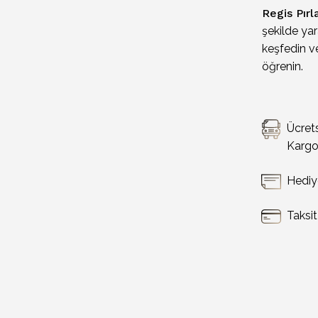
Regis Pırl
şekilde yar
keşfedin ve
öğrenin.
Ücret
Karg
Hediy
Taksi