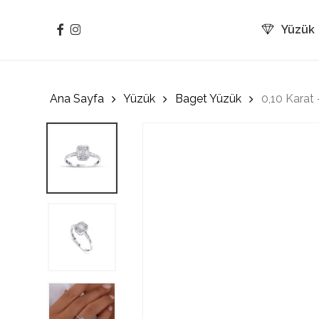
Skip
to
facebook
instagram
Yüzük
main
content
Ana Sayfa
Yüzük
Baget Yüzük
0,10 Karat 