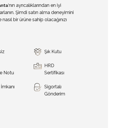
anta
‘nın ayrıcalıklarından en iyi
arlanın. Şimdi satın alma deneyimini
 nasıl bir ürüne sahip olacağınızı
siz
Şık Kutu
o
HRD
e Notu
Sertifikası
t İmkanı
Sigortalı
Gönderim