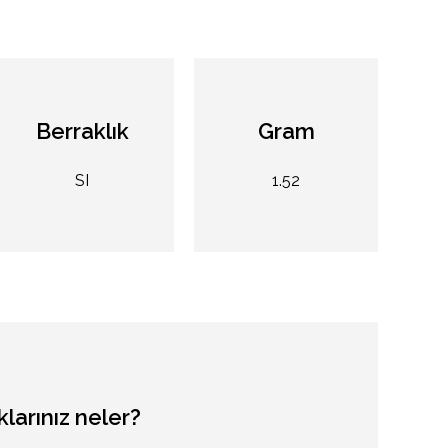
Berraklık
Gram
SI
1.52
klarınız
neler?