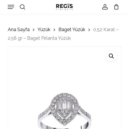
Skip
Menu
to
search
account
Close
Cart
Cart
main
content
Ana Sayfa
Yüzük
Baget Yüzük
0,52 Karat –
2,58 gr – Baget Pırlanta Yüzük