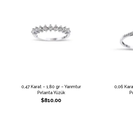
0,47 Karat – 1,80 gr – Yarımtur
0,06 Kara
Pırlanta Yüzük
P
$
810.00