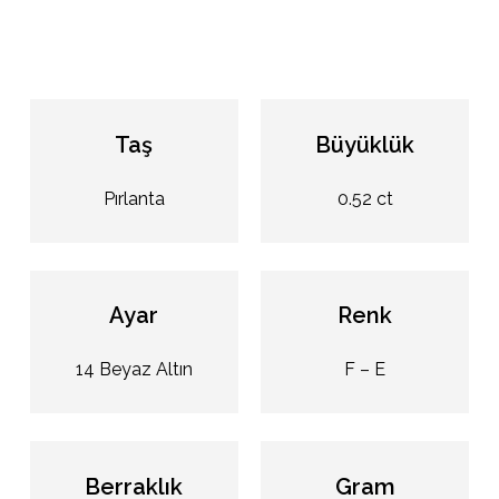
Taş
Büyüklük
Pırlanta
0.52 ct
Ayar
Renk
14 Beyaz Altın
F – E
Berraklık
Gram