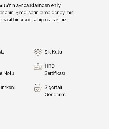
anta
‘nın ayrıcalıklarından en iyi
arlanın. Şimdi satın alma deneyimini
 nasıl bir ürüne sahip olacağınızı
siz
Şık Kutu
o
HRD
e Notu
Sertifikası
t İmkanı
Sigortalı
Gönderim