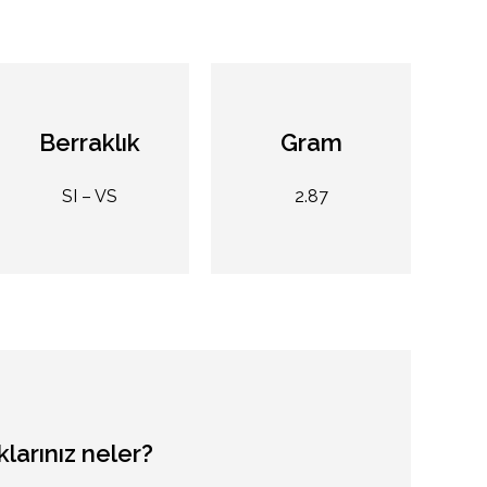
Berraklık
Gram
SI – VS
2.87
klarınız
neler?