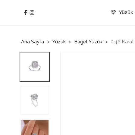
Skip
to
facebook
instagram
Yüzük
main
content
Ana Sayfa
Yüzük
Baget Yüzük
0,46 Karat 