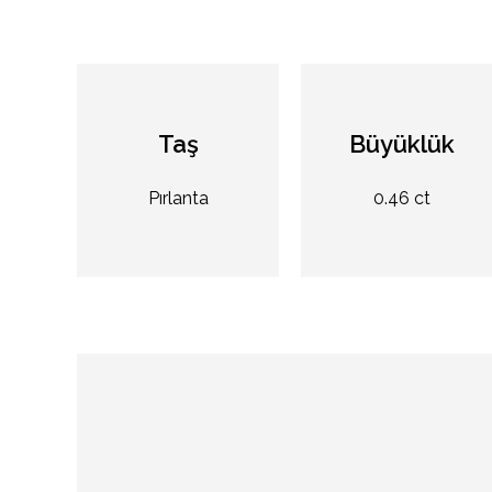
Taş
Büyüklük
Pırlanta
0.46 ct