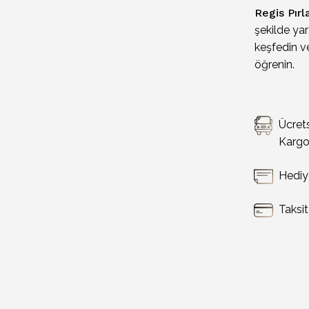
Regis Pırl
şekilde yar
keşfedin ve
öğrenin.
Ücret
Karg
Hediy
Taksi