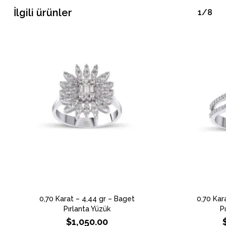
İlgili ürünler
1/8
0,70 Karat – 4,44 gr – Baget
0,70 Kar
Pırlanta Yüzük
P
$
1,050.00