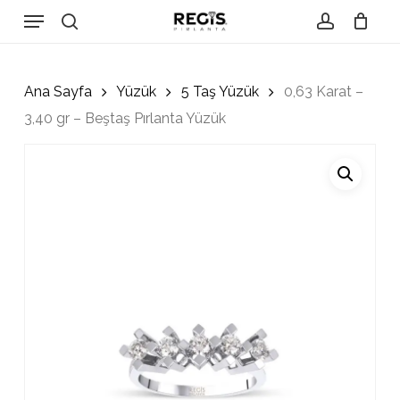
Skip
Menu
to
search
account
Close
Cart
Cart
main
content
Ana Sayfa
Yüzük
5 Taş Yüzük
0,63 Karat –
3,40 gr – Beştaş Pırlanta Yüzük