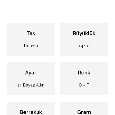
Taş
Büyüklük
Pırlanta
0.44 ct
Ayar
Renk
14 Beyaz Altın
D – F
Berraklık
Gram