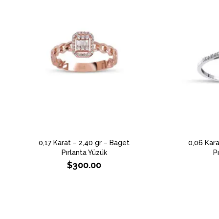
0,17 Karat – 2,40 gr – Baget
0,06 Kara
Pırlanta Yüzük
P
$
300.00