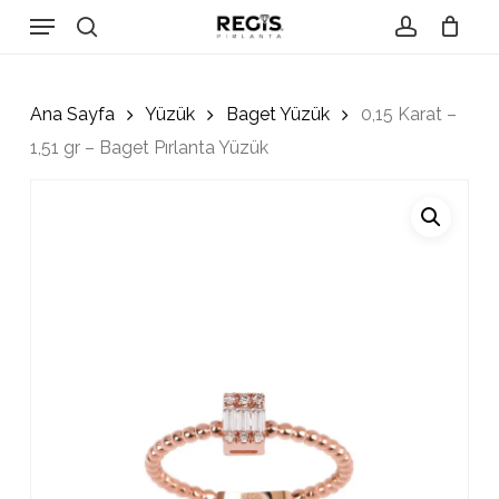
Skip
Menu
to
search
account
Close
Cart
Cart
main
content
Ana Sayfa
Yüzük
Baget Yüzük
0,15 Karat –
1,51 gr – Baget Pırlanta Yüzük