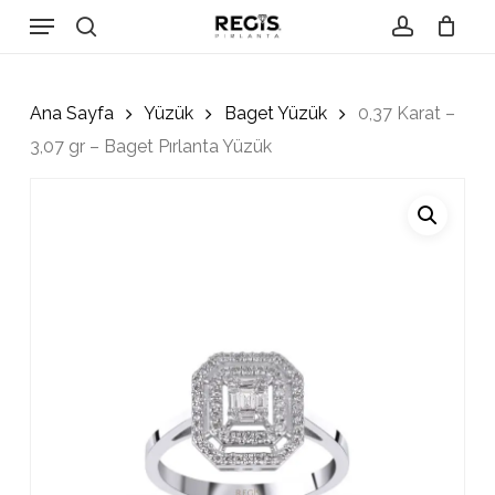
Skip
Menu
to
search
account
Close
Cart
Cart
main
content
Ana Sayfa
Yüzük
Baget Yüzük
0,37 Karat –
3,07 gr – Baget Pırlanta Yüzük