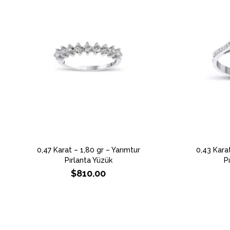
0,47 Karat – 1,80 gr – Yarımtur
0,43 Kara
Pırlanta Yüzük
P
$
810.00