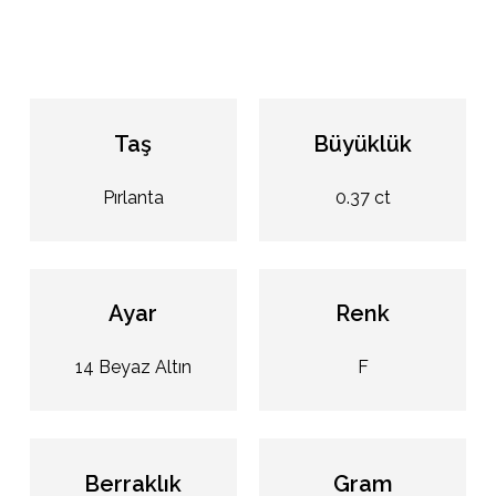
Taş
Büyüklük
Pırlanta
0.37 ct
Ayar
Renk
14 Beyaz Altın
F
Berraklık
Gram