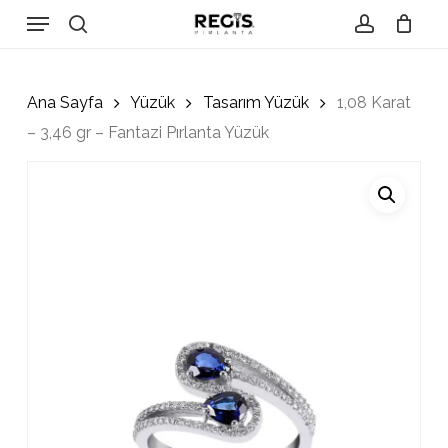
Skip
Menu
to
search
account
Close
Cart
Cart
main
content
Ana Sayfa
Yüzük
Tasarım Yüzük
1,08 Karat
– 3,46 gr – Fantazi Pırlanta Yüzük