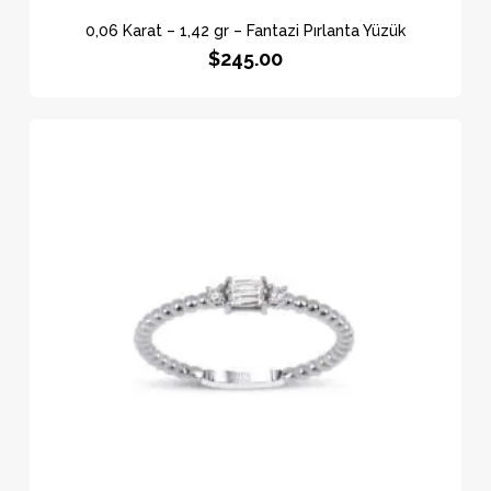
0,06 Karat – 1,42 gr – Fantazi Pırlanta Yüzük
$
245.00