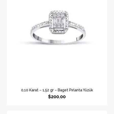
0,10 Karat – 1,52 gr – Baget Pırlanta Yüzük
$
200.00