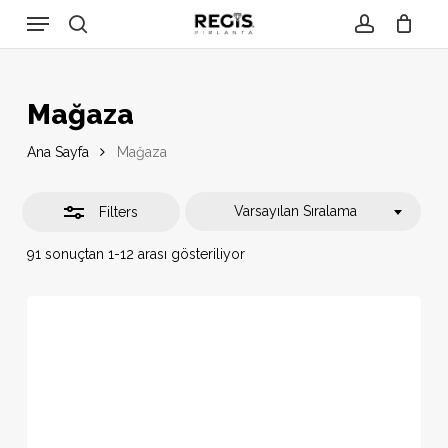
Skip
Menu
to
search
account
Close
Close
Cart
Cart
main
Filters
content
Mağaza
Ana Sayfa
Mağaza
Varsayılan Sıralama
Filters
91 sonuçtan 1-12 arası gösteriliyor