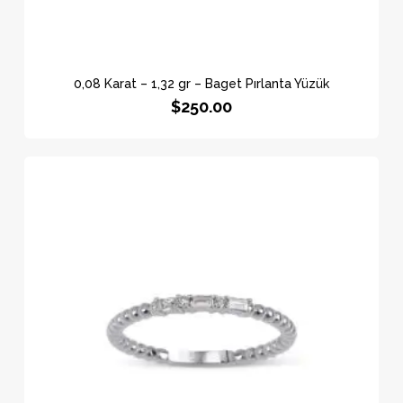
0,08 Karat – 1,32 gr – Baget Pırlanta Yüzük
$
250.00