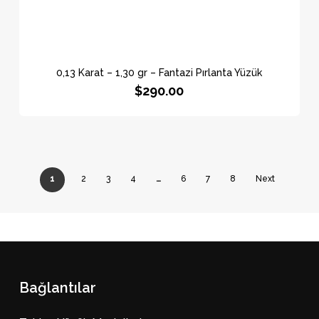
0,13 Karat – 1,30 gr – Fantazi Pırlanta Yüzük
$
290.00
1
2
3
4
…
6
7
8
Next
Bağlantılar