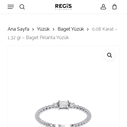
Skip
Menu
to
search
account
Close
Cart
Cart
main
content
Ana Sayfa
Yüzük
Baget Yüzük
0,08 Karat –
1,32 gr – Baget Pırlanta Yüzük