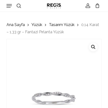
Skip
Menu
to
search
account
Close
Cart
Cart
main
content
Ana Sayfa
Yüzük
Tasarım Yüzük
0,14 Karat
– 1,33 gr – Fantazi Pırlanta Yüzük