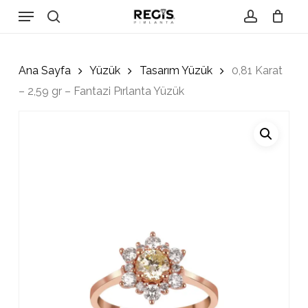
Skip
Menu
to
search
account
Close
Cart
Cart
main
content
Ana Sayfa
Yüzük
Tasarım Yüzük
0,81 Karat
– 2,59 gr – Fantazi Pırlanta Yüzük