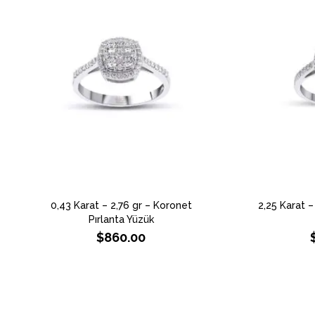
0,43 Karat – 2,76 gr – Koronet
2,25 Karat –
Pırlanta Yüzük
$
860.00