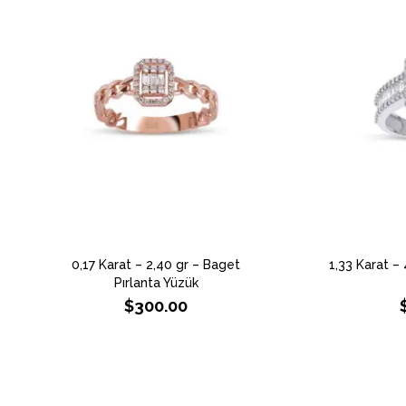
0,17 Karat – 2,40 gr – Baget
1,33 Karat – 
Pırlanta Yüzük
$
300.00