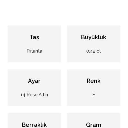
Taş
Büyüklük
Pırlanta
0.42 ct
Ayar
Renk
14 Rose Altın
F
Berraklık
Gram