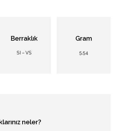
Berraklık
Gram
SI – VS
5.54
klarınız
neler?