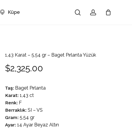
search
account
Küpe
Close
Cart
1,43 Karat – 5,54 gr – Baget Pırlanta Yüzük
$
2,325.00
Taş:
Baget Pırlanta
Karat:
1,43 ct
Renk:
F
Berraklık:
SI – VS
Gram:
5,54 gr
Ayar:
14 Ayar Beyaz Altın