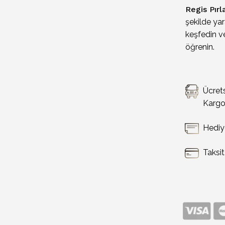
Regis Pırl
şekilde yar
keşfedin ve
öğrenin.
Ücret
Karg
Hediy
Taksi