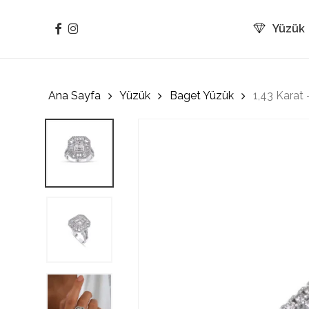
Skip
to
facebook
instagram
Yüzük
main
content
Ana Sayfa
Yüzük
Baget Yüzük
1,43 Karat 