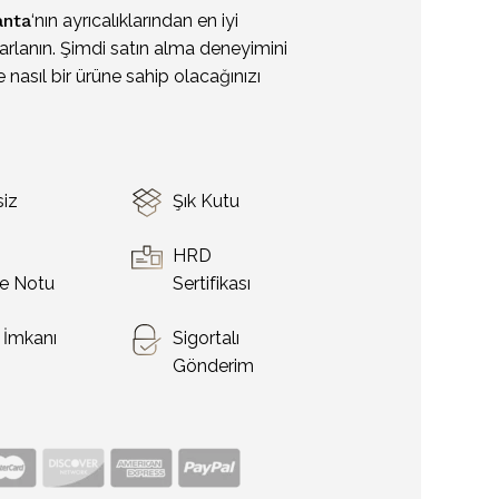
anta
‘nın ayrıcalıklarından en iyi
arlanın. Şimdi satın alma deneyimini
 nasıl bir ürüne sahip olacağınızı
siz
Şık Kutu
o
HRD
e Notu
Sertifikası
t İmkanı
Sigortalı
Gönderim