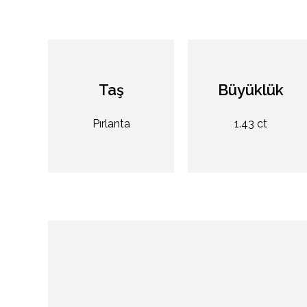
Taş
Büyüklük
Pırlanta
1.43 ct